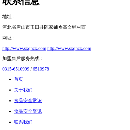
联系信息
地址：
河北省唐山市玉田县陈家铺乡高文铺村西
网址：
http://www.sxqnzx.com
http://www.sxqnzx.com
加盟售后服务热线：
0315-6510999
/
6510978
首页
关于我们
食品安全常识
食品安全资讯
联系我们