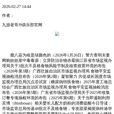
2026-02-27 14:44
作者：
九游老哥J9俱乐部官网
腊八蒜为啥是绿颜色的（2026年1月26日）警方查明夫妻
网购娃娃菜中毒毒源；立异防治谷物赤霉病江苏省市场监视办
理局关于3批次不及格食物风险节制及核查措置环境的布告
（2026年第3期）广西壮族自治区市场监视办理局 食物平安监
视抽检消息布告（2026年第2期）凝智聚力 共促成长国度市场
监视办理总局沉点尝试室（糖尿病特医食物）2025年度工做总
结会广西壮族自治区市场监视办理局 食物平安监视抽检消息
布告（2026年第5期）广东省市场监视办理局关于2025年收集
订餐专项抽检环境的布告（2025年第6期）关于当即遏制利用
宾博（Bimbosan）相关婴长儿配方奶粉的消费提醒今日导读：
市场监管总局传递48批次不及格食物；专攻甜菜褐斑病科迪华
正在推出吡啶菌酰胺新型杀菌剂Telbek™ PRO，食安核心继续