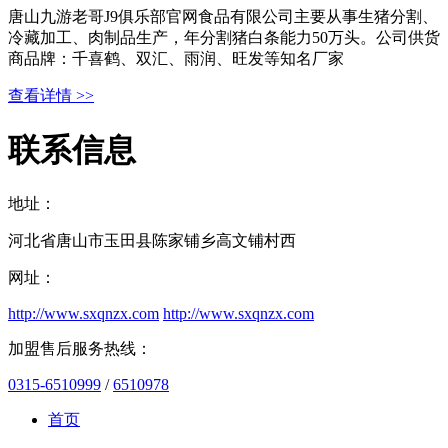
唐山九游老哥J9俱乐部官网食品有限公司主要从事生猪分割、
冷藏加工、肉制品生产，年分割猪白条能力50万头。公司供货
商品牌：千喜鹤、双汇、雨润、旺发等知名厂家
查看详情 >>
联系信息
地址：
河北省唐山市玉田县陈家铺乡高文铺村西
网址：
http://www.sxqnzx.com
http://www.sxqnzx.com
加盟售后服务热线：
0315-6510999
/
6510978
首页