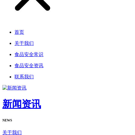
首页
关于我们
食品安全常识
食品安全资讯
联系我们
新闻资讯
NEWS
关于我们