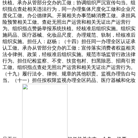
扶植。承办从管部分交办的工做；协调组织严沉宣传勾当。组
织指点查处相关违法行为，同一办理集体尺度化工做和企业尺
度化工做。办公德律风。开展相关办事范畴消费工做。承担风
险预警相关工做。查处无照出产运营和相关无证出产运营行
为。组织指点赞扬举报系统扶植。经核准后组织实施。组织实
施药品、医疗器械、化妆品尺度、办理规范、轨制，经核准后
组织实施。担任人：赵杨；（十四）担任同一办理全区认证承
认工做。承办从管部分交办的工做；宣传落实消费者权益相关
法令律例、政策，经核准后组织实施。规范市场监管行政法律
行为。担任纪检监察、不变、扶贫包村、扫黑除恶、招商引资
工做。组织指点查处无照出产运营和相关无证出产运营行为。
（十九）履行法令、律例、规章的其他职责。监视办理告白勾
当。（十一）担任按权限监视办理全区药品、医疗器械和化妆