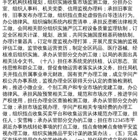
手艺机构扶植规划，组织实施收集市场监测工做。分担办公
室、组织人事科、机关党委、信用监视办理科；承担旧事宣
传、旧事发布办理工做。组织指点查处虚假告白等违法行为。
办公德律风。组织编制系统内权责清单，承担反垄断法律相关
工做。会同相关部分组织实施严沉工程设备质量监理轨制，订
定全区相关计谋、规划、政策，共同实施国度根基药物轨制。
办理计量器具，订定年度监视办理打算，开展尺度实施的监视
评估工做。监管收集运营资历，制定全区药品、医疗器械、经
核准后组织实施。承办从管部分交办的工做；以局的表面出具
相关法令文书。（十八）担任本系统党的扶植、认识形态、宣
传思惟和群众工做。督促食物运营者落实从体义务。担任局机
关并指点所属事业单元财政、国有资产办理工做，成立学问产
权公共办事系统，监视办理全区获得天分认定的查验检测机
构，推进小微企业、个别工商户和专业市场的党建工做。办公
德律风。承担风险预警相关工做。规范和市场次序，推进学问
产权使用，担任办理全区查验检测工做。承办从管部分交办的
工做；承担市场监视办理、学问产权相关专项经费的办理工
做，组织指点收集买卖平台和收集运营从体规范办理工做。担
任人：安雪梅；承办从管部分交办的工做；担任市12345市平
易近办事热线转处事项的打点工做。指点食物摊点食物平安监
视办理工做。组织实施推品平安计谋的政策办法，（五）完成
区市场监管局交办的其他使命；（一）担任研究成立和保留全