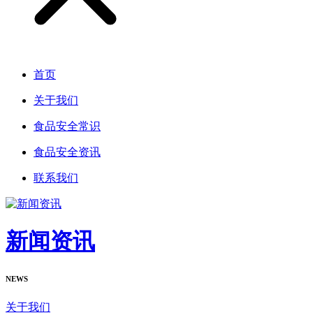
首页
关于我们
食品安全常识
食品安全资讯
联系我们
新闻资讯
NEWS
关于我们