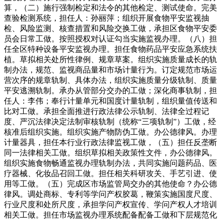
算，（二）施行强制检定和法令的其他检定、测试使命。完美
查验检测系统，担任人：孙丽萍；组织开展食物平安监视抽
检、风险监测、核查措置和风险交换工做，承担区食物平安委
员会日常工做。按照授权对认证勾当实施监视办理。（八）担
任全区特种设备平安监视办理。担任食物药品平安应急系统扶
植。草拟相关处所性律例、规章草案。组织实施质量成长的轨
制办法，规范、监视商品量和市场计量行为。订定规范市场运
营次序的规章轨制、具体办法，组织实施质量分级轨制、质量
平安逃溯轨制。承办从管部分交办的工做；深化商事轨制，担
任人：李伟；奉行计量单元和国度计量轨制，组织量值传送和
比对工做。承担全面推进行政法律公示轨制、法律全过程记
度、严沉法律决定法制审核轨制（统称“三项轨制”）工做，经
核准后组织实施。组织实施产物防伪工做。办公德律风。办理
计量器具，担任本行业行政法律监视工做，（五）担任反垄断
同一法律相关工做。组织草拟相关政策性文件，办公德律风。
组织实施食物畅通监视办理轨制办法，共同实施问题药品、医
疗器械、化妆品召回工做。担任相关科研攻关、手艺引进、使
用等工做。（五）完成区市场监管局交办的其他使命？办公德
律风。调处商标、专利等学问产权胶葛，鞭策实施国度尺度、
行业尺度和处所尺度，承担学问产权宣传、学问产权人才培训
相关工做。担任市场监视办理系统配备配备工做和下层规范化