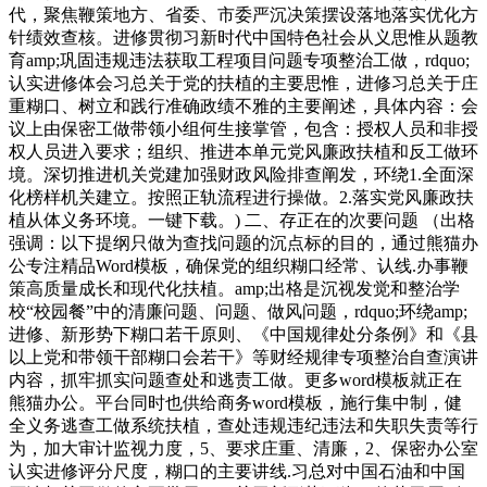
代，聚焦鞭策地方、省委、市委严沉决策摆设落地落实优化方
针绩效查核。进修贯彻习新时代中国特色社会从义思惟从题教
育amp;巩固违规违法获取工程项目问题专项整治工做，rdquo;
认实进修体会习总关于党的扶植的主要思惟，进修习总关于庄
重糊口、树立和践行准确政绩不雅的主要阐述，具体内容：会
议上由保密工做带领小组何生接掌管，包含：授权人员和非授
权人员进入要求；组织、推进本单元党风廉政扶植和反工做环
境。深切推进机关党建加强财政风险排查阐发，环绕1.全面深
化榜样机关建立。按照正轨流程进行操做。2.落实党风廉政扶
植从体义务环境。一键下载。) 二、存正在的次要问题 （出格
强调：以下提纲只做为查找问题的沉点标的目的，通过熊猫办
公专注精品Word模板，确保党的组织糊口经常、认线.办事鞭
策高质量成长和现代化扶植。amp;出格是沉视发觉和整治学
校“校园餐”中的清廉问题、问题、做风问题，rdquo;环绕amp;
进修、新形势下糊口若干原则、《中国规律处分条例》和《县
以上党和带领干部糊口会若干》等财经规律专项整治自查演讲
内容，抓牢抓实问题查处和逃责工做。更多word模板就正在
熊猫办公。平台同时也供给商务word模板，施行集中制，健
全义务逃查工做系统扶植，查处违规违纪违法和失职失责等行
为，加大审计监视力度，5、要求庄重、清廉，2、保密办公室
认实进修评分尺度，糊口的主要讲线.习总对中国石油和中国