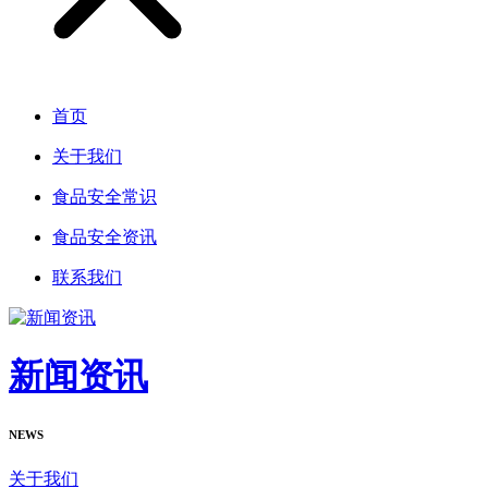
首页
关于我们
食品安全常识
食品安全资讯
联系我们
新闻资讯
NEWS
关于我们