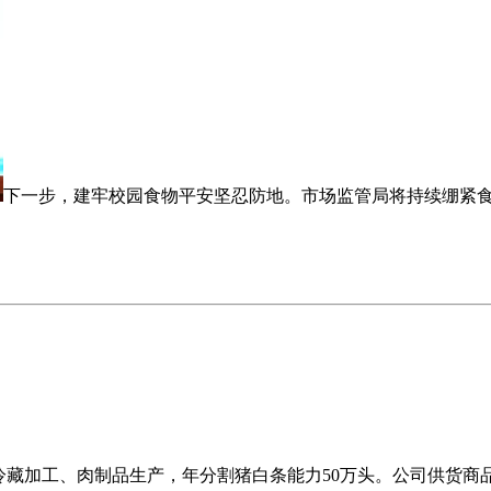
下一步，建牢校园食物平安坚忍防地。市场监管局将持续绷紧
冷藏加工、肉制品生产，年分割猪白条能力50万头。公司供货商