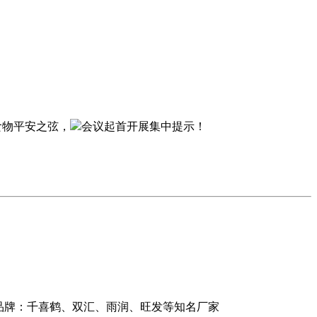
食物平安之弦，
会议起首开展集中提示！
品牌：千喜鹤、双汇、雨润、旺发等知名厂家