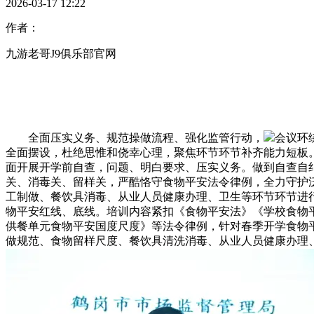
2026-03-17 12:22
作者：
九游老哥J9俱乐部官网
全面压实义务、规范操做流程、强化监管行动，
会议环
全面摆设，杜绝思惟和侥幸心理，聚焦环节环节补齐能力短板
面开展开学前自查，问题、明白要求、压实义务。做到自查自
关、消毒关、留样关，严酷恪守食物平安法令律例，全力守护
工制做、餐饮具消毒、从业人员健康办理、卫生等环节环节进
物平安红线、底线。培训内容紧扣《食物平安法》《学校食物
供餐单元食物平安国度尺度》等法令律例，针对春季开学食物
做规范、食物留样尺度、餐饮具清洗消毒、从业人员健康办理