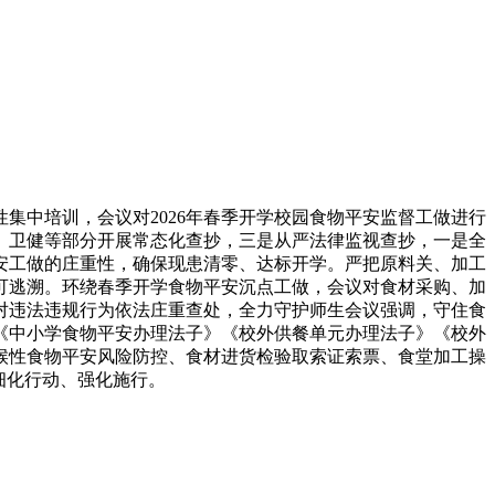
集中培训，会议对2026年春季开学校园食物平安监督工做进行
、卫健等部分开展常态化查抄，三是从严法律监视查抄，一是全
安工做的庄重性，确保现患清零、达标开学。严把原料关、加工
可逃溯。环绕春季开学食物平安沉点工做，会议对食材采购、加
对违法违规行为依法庄重查处，全力守护师生会议强调，守住食
《中小学食物平安办理法子》《校外供餐单元办理法子》《校外
候性食物平安风险防控、食材进货检验取索证索票、食堂加工操
细化行动、强化施行。