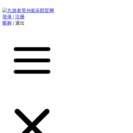
登录
|
注册
昵称
|
退出