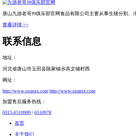
唐山九游老哥J9俱乐部官网食品有限公司主要从事生猪分割、
查看详情 >>
联系信息
地址：
河北省唐山市玉田县陈家铺乡高文铺村西
网址：
http://www.sxqnzx.com
http://www.sxqnzx.com
加盟售后服务热线：
0315-6510999
/
6510978
首页
关于我们