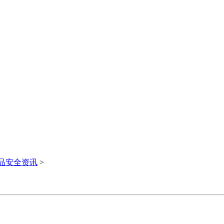
品安全资讯
>