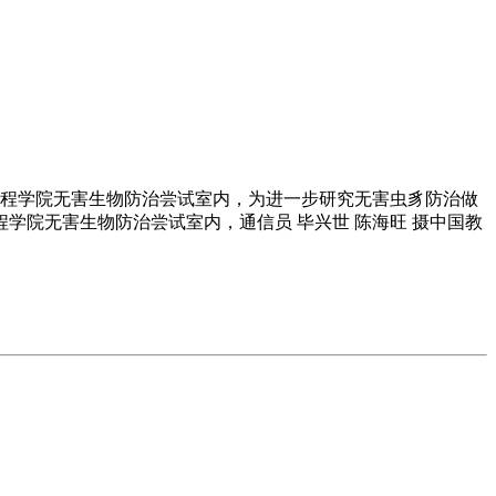
工程学院无害生物防治尝试室内，为进一步研究无害虫豸防治做
院无害生物防治尝试室内，通信员 毕兴世 陈海旺 摄中国教