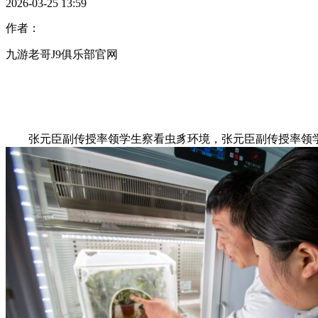
2026-03-25 13:59
作者：
九游老哥J9俱乐部官网
张元臣副传授率领学生察看虫豸环境，张元臣副传授率领学生