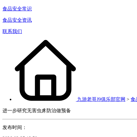
食品安全常识
食品安全资讯
联系我们
九游老哥J9俱乐部官网
>
食
进一步研究无害虫豸防治做预备
发布时间：