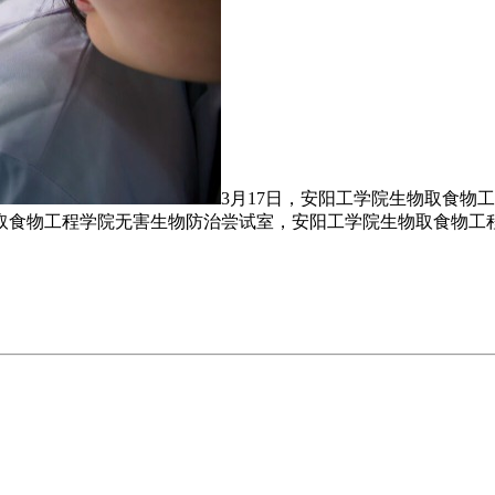
3月17日，安阳工学院生物取食物
食物工程学院无害生物防治尝试室，安阳工学院生物取食物工程学