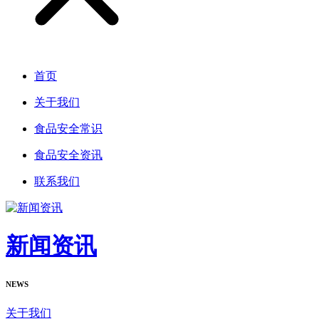
首页
关于我们
食品安全常识
食品安全资讯
联系我们
新闻资讯
NEWS
关于我们