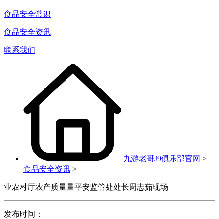
食品安全常识
食品安全资讯
联系我们
九游老哥J9俱乐部官网
>
食品安全资讯
>
业农村厅农产质量量平安监管处处长周志茹现场
发布时间：