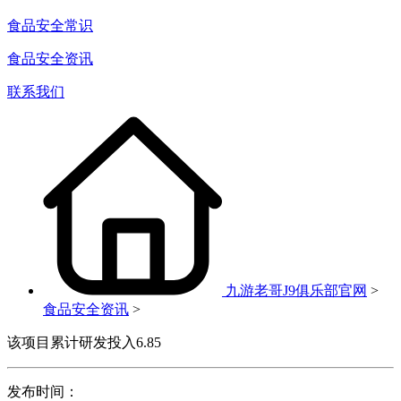
食品安全常识
食品安全资讯
联系我们
九游老哥J9俱乐部官网
>
食品安全资讯
>
该项目累计研发投入6.85
发布时间：