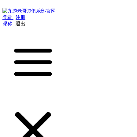
登录
|
注册
昵称
|
退出