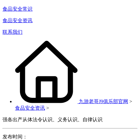
食品安全常识
食品安全资讯
联系我们
九游老哥J9俱乐部官网
>
食品安全资讯
>
强各出产从体法令认识、义务认识、自律认识
发布时间：