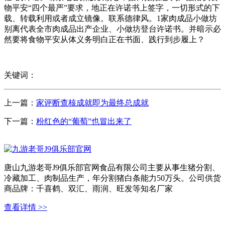
物平安“四个最严”要求，地正在许诺书上签字，一切形式的下
载、转载利用或者成立镜像。联系德律风。1家肉成品小做坊
别离代表全市肉成品出产企业、小做坊登台许诺书。并暗示必
然要将食物平安从体义务明白正在书面、践行到步履上？
关键词：
上一篇：
家评断查核成就即为最终总成就
下一篇：
粉红色的“葡萄”也冒出来了
唐山九游老哥J9俱乐部官网食品有限公司主要从事生猪分割、
冷藏加工、肉制品生产，年分割猪白条能力50万头。公司供货
商品牌：千喜鹤、双汇、雨润、旺发等知名厂家
查看详情 >>