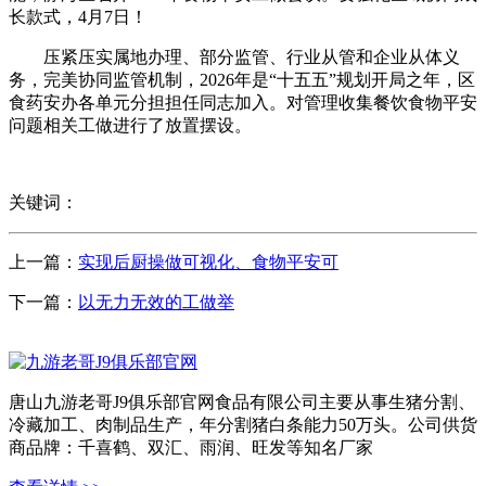
长款式，4月7日！
压紧压实属地办理、部分监管、行业从管和企业从体义
务，完美协同监管机制，2026年是“十五五”规划开局之年，区
食药安办各单元分担担任同志加入。对管理收集餐饮食物平安
问题相关工做进行了放置摆设。
关键词：
上一篇：
实现后厨操做可视化、食物平安可
下一篇：
以无力无效的工做举
唐山九游老哥J9俱乐部官网食品有限公司主要从事生猪分割、
冷藏加工、肉制品生产，年分割猪白条能力50万头。公司供货
商品牌：千喜鹤、双汇、雨润、旺发等知名厂家