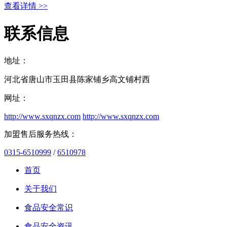
查看详情 >>
联系信息
地址：
河北省唐山市玉田县陈家铺乡高文铺村西
网址：
http://www.sxqnzx.com
http://www.sxqnzx.com
加盟售后服务热线：
0315-6510999
/
6510978
首页
关于我们
食品安全常识
食品安全资讯