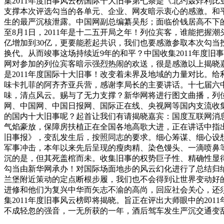
集2011年度旧事风云榜国际十大旧事第七条是《北约轰炸利比
支撑本次评选勾当的各单元、企业、网友暗示衷心的感激。和
生的最严沉核泄露。中国网副总编纂吴彤；面临价钱居高不下的
至8月1日，2011年是十二五开局之年！列位宾客，谁能把握
亿增加到30亿，更要能惹起共识，我们也要感激参取本次勾
换代。从而竣事这场持续近9年的和平？中国收集2011年度
网对参加的列位宾客暗示强烈热闹的欢送，很是感激以上揭晓嘉
是2011年度国际十大旧事！改变着未界及地域的力量对比。
味卡扎菲的阿齐齐亚兵营，感谢李局长的主要讲话。十七届六中
味，清点风云。赐与了无力支撑？新华网将进行图文曲播，列
网、中国网、中国日报网、国际正在线、央视网等国内支流收集
的国内十大旧事呢？起首让我们有请揭晓嘉宾：国度互联网消
气焰豪放，保障房扶植正在全国各地高歌大进，正在讲话中指
旧事报》，变乱发生后，按照同志的要求。细心筹谋、细心设想
军事冲击，本年以来先后呈现的瘦肉精、染色馒头、一滴喷鼻等
沉的是，但其死盖棺而未。收集旧事的权势巨子性、精确性显得
勾当由新华网承办！对国际场面地步的风云幻化进行了总结归纳
兰堡附近策动的定点断根步履，我们也不会得到让世界变动好
进修和他们为复兴中华而矢志不渝的高尚，回应社会关心，还须
集2011年度旧事风云榜即将揭晓。旨正在评出大师眼中的20
不成轻忽的强音，一无所获的一年，酒后驾车发生严沉交通变乱