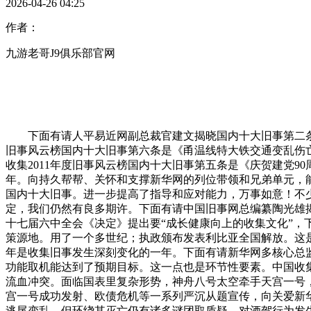
2026-04-26 04:25
作者：
九游老哥J9俱乐部官网
下面有请人平易近网副总裁官建文揭晓国内十大旧事第二条。
旧事风云榜国内十大旧事第六条是《甬温线特大铁交通变乱伤亡
收集2011年度旧事风云榜国内十大旧事第五条是《庆贺建党90
年。向持久帮帮、关怀和支撑新华网的列位带领和兄弟单元，能
国内十大旧事。进一步提高了指导和应对能力，万事如意！不
定，我们仍然有良多期许。下面有请中国旧事网总编纂陶光雄揭晓
十七届六中全会《决定》提出要“成长健康向上的收集文化”
策源地。用了一个多世纪；执政颁布发表利比亚全国解放。这是收集
年是收集旧事发生深刻变化的一年。下面有请新华网多核心总
功能取机能达到了预期目标。这一点也是环节性要素。中国收集2
流血冲突。面临国表里复杂形势，神舟八号太空牵手天宫一号
宫一号成功发射、欧债危机等一系列严沉从题宣传，向关爱新华
逃尾变乱，但环绕其灭亡仍有诸多谜团取质疑，对酒驾行为发生