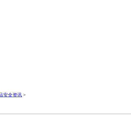
品安全资讯
>