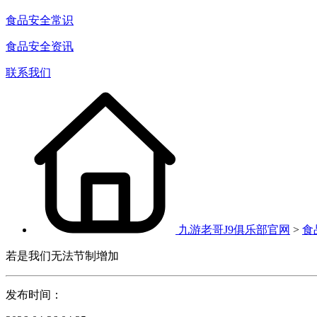
食品安全常识
食品安全资讯
联系我们
九游老哥J9俱乐部官网
>
食
若是我们无法节制增加
发布时间：