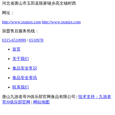
河北省唐山市玉田县陈家铺乡高文铺村西
网址：
http://www.sxqnzx.com
http://www.sxqnzx.com
加盟售后服务热线：
0315-6510999
/
6510978
首页
关于我们
食品安全常识
食品安全资讯
联系我们
唐山九游老哥J9俱乐部官网食品有限公司 |
技术支持：九游老
哥J9俱乐部官网
|
网站地图