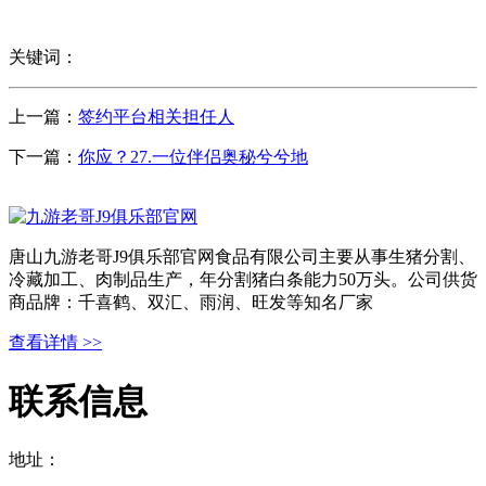
关键词：
上一篇：
签约平台相关担任人
下一篇：
你应？27.一位伴侣奥秘兮兮地
唐山九游老哥J9俱乐部官网食品有限公司主要从事生猪分割、
冷藏加工、肉制品生产，年分割猪白条能力50万头。公司供货
商品牌：千喜鹤、双汇、雨润、旺发等知名厂家
查看详情 >>
联系信息
地址：