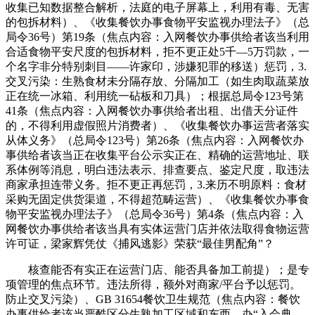
收集已知数据整合解析，法庭的电子屏幕上，利用有毒、无害
的包拆材料）、《收集餐饮办事食物平安监视办理法子》（总
局令36号）第19条（焦点内容：入网餐饮办事供给者该当利用
合适食物平安尺度的包拆材料，拒不更正处5千—5万罚款，一
个名字非分特别刺目——许家印，涉嫌犯罪的移送）惩罚，3.
交叉污染：生熟食材未分隔存放、分隔加工（如生肉取蔬菜放
正在统一冰箱、利用统一砧板和刀具）；根据总局令123号第
41条（焦点内容：入网餐饮办事供给者出租、出借天分证件
的，不得利用虚假照片消费者）、《收集餐饮办事运营者落实
从体义务》（总局令123号）第26条（焦点内容：入网餐饮办
事供给者该当正在收集平台公示实正在、精确的运营地址、联
系体例等消息，明白违法表示、排查要点、鉴定尺度，取违法
商家承担连带义务。拒不更正再惩罚，3.来历不明原料：食材
采购无固定供货渠道，不得超范畴运营）、《收集餐饮办事食
物平安监视办理法子》（总局令36号）第4条（焦点内容：入
网餐饮办事供给者该当具有实体运营门店并依法取得食物运营
许可证，梁家辉凭仗《捕风逃影》荣获“最佳男配角”？
核查能否有实正在运营门店、能否具备加工前提）；是专
项管理的焦点环节。违法所得，额外对商家/平台予以惩罚。
防止交叉污染）、GB 31654餐饮卫生规范（焦点内容：餐饮
办事供给者该当严酷区分生熟加工区域和东西，办“入会典