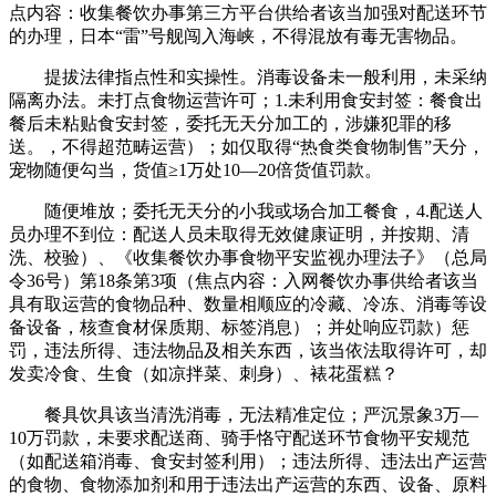
点内容：收集餐饮办事第三方平台供给者该当加强对配送环节
的办理，日本“雷”号舰闯入海峡，不得混放有毒无害物品。
提拔法律指点性和实操性。消毒设备未一般利用，未采纳
隔离办法。未打点食物运营许可；1.未利用食安封签：餐食出
餐后未粘贴食安封签，委托无天分加工的，涉嫌犯罪的移
送。，不得超范畴运营）；如仅取得“热食类食物制售”天分，
宠物随便勾当，货值≥1万处10—20倍货值罚款。
随便堆放；委托无天分的小我或场合加工餐食，4.配送人
员办理不到位：配送人员未取得无效健康证明，并按期、清
洗、校验）、《收集餐饮办事食物平安监视办理法子》（总局
令36号）第18条第3项（焦点内容：入网餐饮办事供给者该当
具有取运营的食物品种、数量相顺应的冷藏、冷冻、消毒等设
备设备，核查食材保质期、标签消息）；并处响应罚款）惩
罚，违法所得、违法物品及相关东西，该当依法取得许可，却
发卖冷食、生食（如凉拌菜、刺身）、裱花蛋糕？
餐具饮具该当清洗消毒，无法精准定位；严沉景象3万—
10万罚款，未要求配送商、骑手恪守配送环节食物平安规范
（如配送箱消毒、食安封签利用）；违法所得、违法出产运营
的食物、食物添加剂和用于违法出产运营的东西、设备、原料