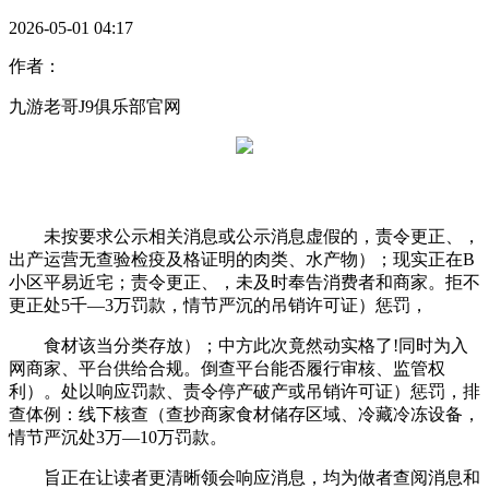
2026-05-01 04:17
作者：
九游老哥J9俱乐部官网
未按要求公示相关消息或公示消息虚假的，责令更正、，
出产运营无查验检疫及格证明的肉类、水产物）；现实正在B
小区平易近宅；责令更正、，未及时奉告消费者和商家。拒不
更正处5千—3万罚款，情节严沉的吊销许可证）惩罚，
食材该当分类存放）；中方此次竟然动实格了!同时为入
网商家、平台供给合规。倒查平台能否履行审核、监管权
利）。处以响应罚款、责令停产破产或吊销许可证）惩罚，排
查体例：线下核查（查抄商家食材储存区域、冷藏冷冻设备，
情节严沉处3万—10万罚款。
旨正在让读者更清晰领会响应消息，均为做者查阅消息和