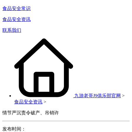
食品安全常识
食品安全资讯
联系我们
九游老哥J9俱乐部官网
>
食品安全资讯
>
情节严沉责令破产、吊销许
发布时间：