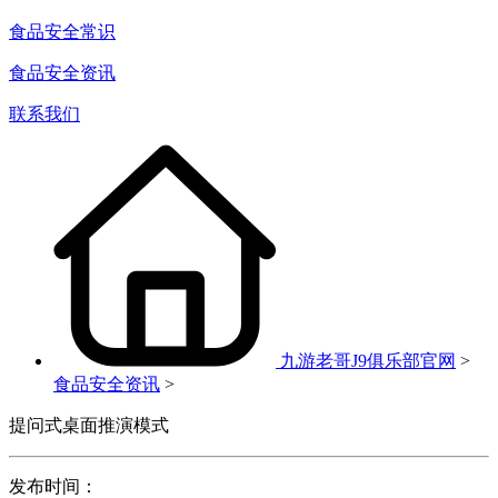
食品安全常识
食品安全资讯
联系我们
九游老哥J9俱乐部官网
>
食品安全资讯
>
提问式桌面推演模式
发布时间：