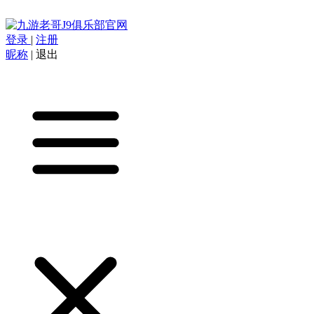
登录
|
注册
昵称
|
退出