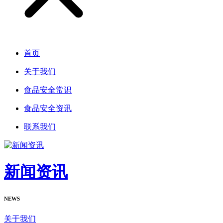
首页
关于我们
食品安全常识
食品安全资讯
联系我们
新闻资讯
NEWS
关于我们