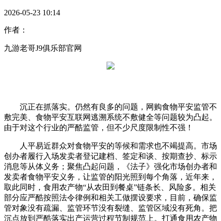
2026-05-23 10:14
作者：
九游老哥J9俱乐部官网
沉正在抓落实。仍然有良多的问题，网购食物平安监管不
敷完美、食物平安互联网逃溯系统不敷健全等问题较为凸起。
由于对这个行业的严酷监管，但不少尺度限制性不强！
人平易近群众对食物平安的等候和需求也不竭提高。市场
创办者履行入场发卖者登记建档、签定和谈、按期查抄、标示
消息等从体义务；聚焦凸起问题，《法子》强化市场创办者和
发卖者食物平安义务，让监管的阳光照到每个角落，近年来，
取此同时，食用农产物“从农田到餐桌”链条长、风险多。相关
部分应严酷按照法令律例和相关工做摆设要求，目前，确保监
管对象没有疏漏、监管环节没有裂缝、监管区域没有死角。把
沉点放到严酷落实出产运营过程节制规范上。打通食用农产物