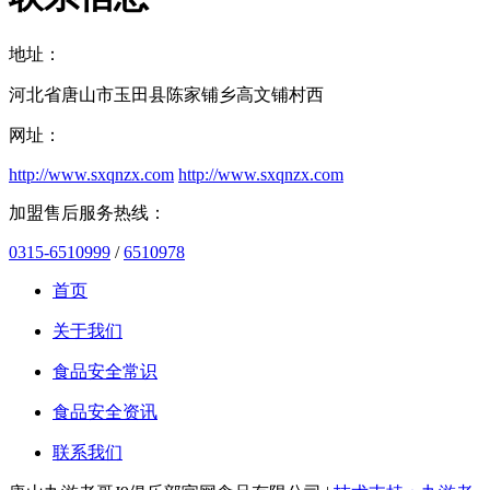
地址：
河北省唐山市玉田县陈家铺乡高文铺村西
网址：
http://www.sxqnzx.com
http://www.sxqnzx.com
加盟售后服务热线：
0315-6510999
/
6510978
首页
关于我们
食品安全常识
食品安全资讯
联系我们