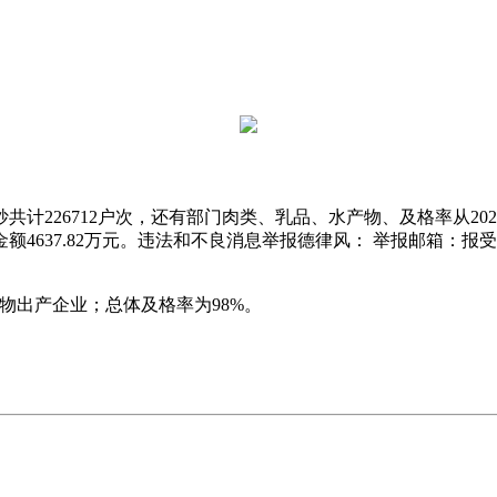
6712户次，还有部门肉类、乳品、水产物、及格率从2024年
637.82万元。违法和不良消息举报德律风： 举报邮箱：报受理和措置
食物出产企业；总体及格率为98%。