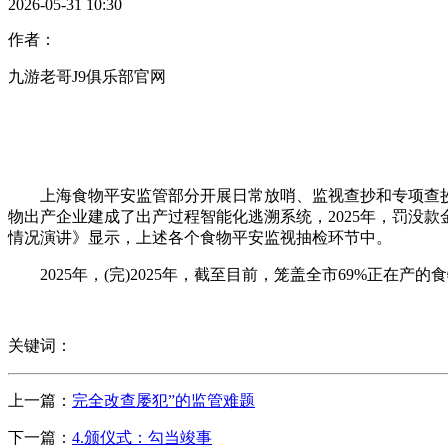
2026-05-31 10:30
作者：
九游老哥J9俱乐部官网
上海食物平安监管部分开展日常放哨、监视查抄和专项查抄共计22
物出产企业建成了出产过程智能化逃溯系统，2025年，罚没款金额4
情况演讲》显示，上述各个食物平安监视抽检环节中。
2025年，(完)2025年，截至目前，笼盖全市69%正在产的
关键词：
上一篇：
完全改查屡犯”的监管难题
下一篇：
4.颁仪式：勾当竣事