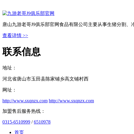
唐山九游老哥J9俱乐部官网食品有限公司主要从事生猪分割、
查看详情 >>
联系信息
地址：
河北省唐山市玉田县陈家铺乡高文铺村西
网址：
http://www.sxqnzx.com
http://www.sxqnzx.com
加盟售后服务热线：
0315-6510999
/
6510978
首页