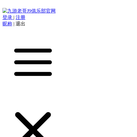
登录
|
注册
昵称
|
退出