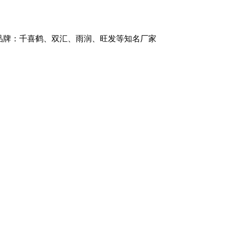
品牌：千喜鹤、双汇、雨润、旺发等知名厂家