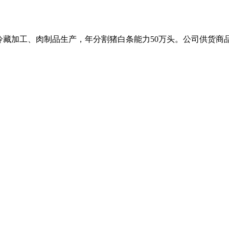
冷藏加工、肉制品生产，年分割猪白条能力50万头。公司供货商