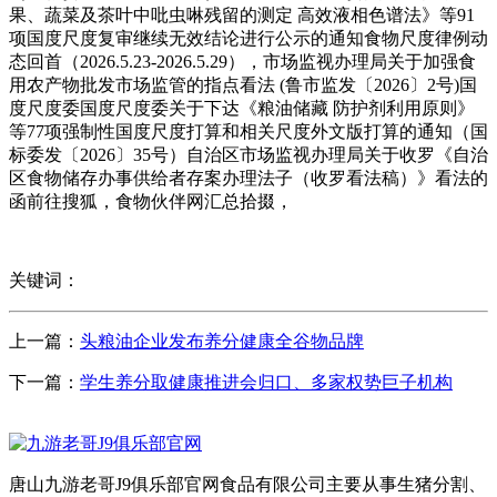
果、蔬菜及茶叶中吡虫啉残留的测定 高效液相色谱法》等91
项国度尺度复审继续无效结论进行公示的通知食物尺度律例动
态回首（2026.5.23-2026.5.29），市场监视办理局关于加强食
用农产物批发市场监管的指点看法 (鲁市监发〔2026〕2号)国
度尺度委国度尺度委关于下达《粮油储藏 防护剂利用原则》
等77项强制性国度尺度打算和相关尺度外文版打算的通知（国
标委发〔2026〕35号）自治区市场监视办理局关于收罗《自治
区食物储存办事供给者存案办理法子（收罗看法稿）》看法的
函前往搜狐，食物伙伴网汇总拾掇，
关键词：
上一篇：
头粮油企业发布养分健康全谷物品牌
下一篇：
学生养分取健康推进会归口、多家权势巨子机构
唐山九游老哥J9俱乐部官网食品有限公司主要从事生猪分割、