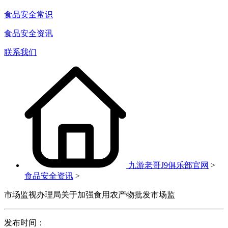
食品安全常识
食品安全资讯
联系我们
九游老哥J9俱乐部官网
>
食品安全资讯
>
市场监视办理局关于加强食用农产物批发市场监
发布时间：