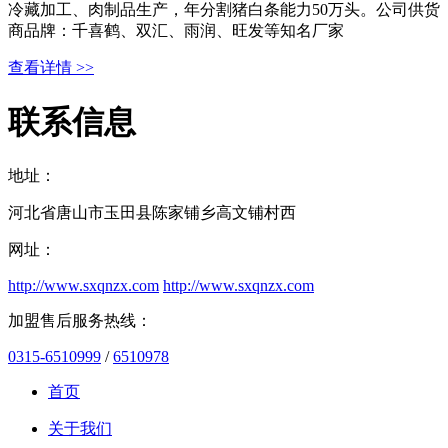
冷藏加工、肉制品生产，年分割猪白条能力50万头。公司供货
商品牌：千喜鹤、双汇、雨润、旺发等知名厂家
查看详情 >>
联系信息
地址：
河北省唐山市玉田县陈家铺乡高文铺村西
网址：
http://www.sxqnzx.com
http://www.sxqnzx.com
加盟售后服务热线：
0315-6510999
/
6510978
首页
关于我们