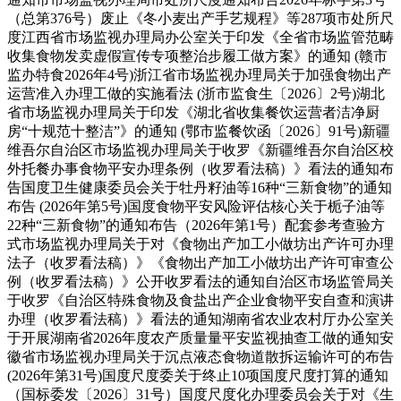
（总第376号）废止《冬小麦出产手艺规程》等287项市处所尺
度江西省市场监视办理局办公室关于印发《全省市场监管范畴
收集食物发卖虚假宣传专项整治步履工做方案》的通知 (赣市
监办特食2026年4号)浙江省市场监视办理局关于加强食物出产
运营准入办理工做的实施看法 (浙市监食生〔2026〕2号)湖北
省市场监视办理局关于印发《湖北省收集餐饮运营者洁净厨
房“十规范十整洁”》的通知 (鄂市监餐饮函〔2026〕91号)新疆
维吾尔自治区市场监视办理局关于收罗《新疆维吾尔自治区校
外托餐办事食物平安办理条例（收罗看法稿）》看法的通知布
告国度卫生健康委员会关于牡丹籽油等16种“三新食物”的通知
布告 (2026年第5号)国度食物平安风险评估核心关于栀子油等
22种“三新食物”的通知布告（2026年第1号）配套参考查验方
式市场监视办理局关于对《食物出产加工小做坊出产许可办理
法子（收罗看法稿）》《食物出产加工小做坊出产许可审查公
例（收罗看法稿）》公开收罗看法的通知自治区市场监管局关
于收罗《自治区特殊食物及食盐出产企业食物平安自查和演讲
办理（收罗看法稿）》看法的通知湖南省农业农村厅办公室关
于开展湖南省2026年度农产质量量平安监视抽查工做的通知安
徽省市场监视办理局关于沉点液态食物道散拆运输许可的布告
(2026年第31号)国度尺度委关于终止10项国度尺度打算的通知
（国标委发〔2026〕31号）国度尺度化办理委员会关于对《生