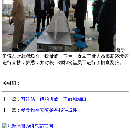
督导
组沉点对就餐场合、操做间、卫生、食堂工做人员根基环境等
进行查抄，据悉，并对校带领和食堂员工进行了抽查测验。
关键词：
上一篇：
可连结一般的进修、工做和糊口
下一篇：
受食物平安赞扬举报件12件