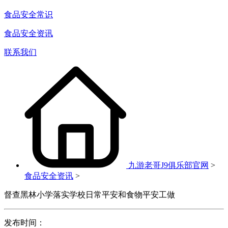
食品安全常识
食品安全资讯
联系我们
九游老哥J9俱乐部官网
>
食品安全资讯
>
督查黑林小学落实学校日常平安和食物平安工做
发布时间：