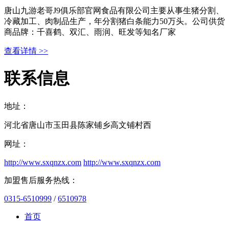
唐山九游老哥J9俱乐部官网食品有限公司主要从事生猪分割、
冷藏加工、肉制品生产，年分割猪白条能力50万头。公司供货
商品牌：千喜鹤、双汇、雨润、旺发等知名厂家
查看详情 >>
联系信息
地址：
河北省唐山市玉田县陈家铺乡高文铺村西
网址：
http://www.sxqnzx.com
http://www.sxqnzx.com
加盟售后服务热线：
0315-6510999
/
6510978
首页