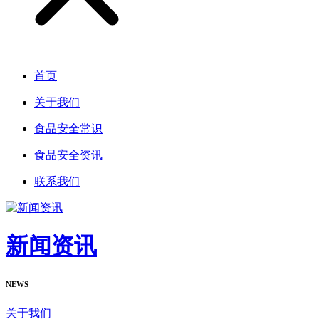
首页
关于我们
食品安全常识
食品安全资讯
联系我们
新闻资讯
NEWS
关于我们