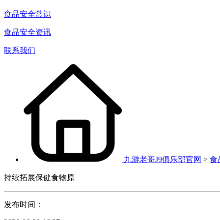
食品安全常识
食品安全资讯
联系我们
九游老哥J9俱乐部官网
>
食
持续拓展保健食物原
发布时间：