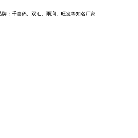
品牌：千喜鹤、双汇、雨润、旺发等知名厂家