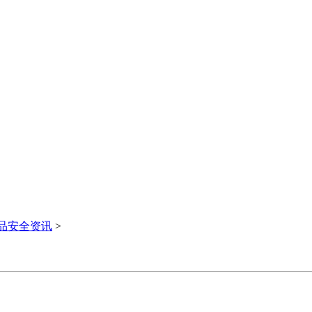
品安全资讯
>