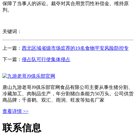
保障了当事人的诉讼。裁夺对其合用赏罚性补偿金。维持原
判。
关键词：
上一篇：
西北区域省级市场监荐的19名食物平安风险防控专
下一篇：
侵占队可行使集体侵占
唐山九游老哥J9俱乐部官网食品有限公司主要从事生猪分割、
冷藏加工、肉制品生产，年分割猪白条能力50万头。公司供货
商品牌：千喜鹤、双汇、雨润、旺发等知名厂家
查看详情 >>
联系信息