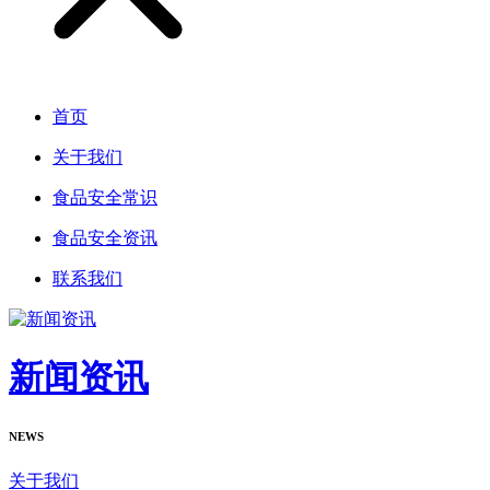
首页
关于我们
食品安全常识
食品安全资讯
联系我们
新闻资讯
NEWS
关于我们