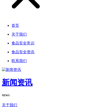
首页
关于我们
食品安全常识
食品安全资讯
联系我们
新闻资讯
NEWS
关于我们