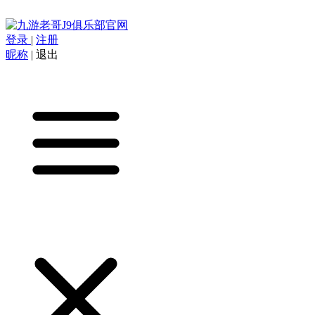
登录
|
注册
昵称
|
退出