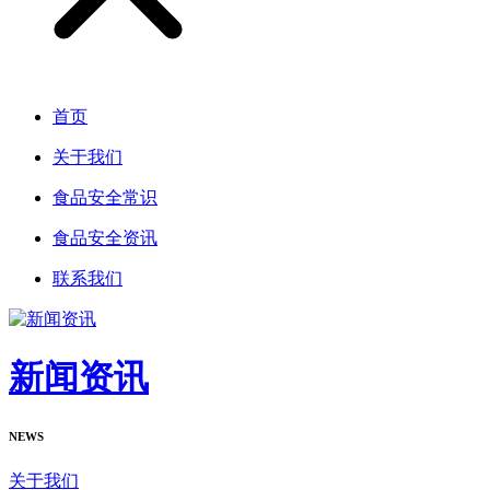
首页
关于我们
食品安全常识
食品安全资讯
联系我们
新闻资讯
NEWS
关于我们