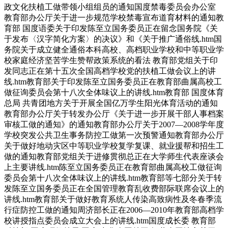
政文化扶植工做带领小组组员的通知国度禁毒委员会办公室
教育部办公厅关于进一步规范学校禁毒宣布道育材料的通知教
育部 国度语委关于印发陈至立国务委员正在留念国务院《关
于发布〈汉字简化方案〉的决议》和《关于推广通俗线.htm国
务院关于成立健全通俗本科高校、高档职业学校和中等职业学
校家庭经济坚苦学生赞帮政策系统的看法 教育部党组关于印
发同志正在第十五次全国高档学校党的扶植工做会议上的讲
线.htm教育部关于印发陈至立国务委员正在教育部曲属高校工
做征询委员会第十八次全体味议上的讲线.htm教育部 国度体育
总局 共青团地方关于开展全国亿万学生阳光体育活动的通知
教育部办公厅关于转发办公厅《关于进一步开展干部人事档案
审核工做的通知》的通知教育部办公厅关于2007—2008学年度
学校突发公共卫生事务防控工做第一次预警通知教育部办公厅
关于做好地动灾区中等职业学校复学复课、就业援帮和招生工
做的通知教育部党组关于进修贯彻总正在大学师生代表座谈会
上主要讲线.htm陈至立国务委员正在教育部曲属高校工做征询
委员会第十八次全体味议上的讲线.htm教育部等七部分关于转
发陈至立国务委员正在全国管理教育乱收费部际联席会议上的
讲线.htm教育部关于做好教育系统人传染高致病性及冬春季流
行症防控工做的通知周济部长正在2006—2010年教育部高档学
校讲授指点委员会成立大会上的讲线.htm国度成长委 教育部