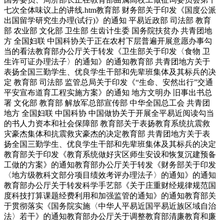
七次全体味议上的讲线.htm教育部 财务部关于印发《国度公派
出国留学研究生办理(试行)》的通知 平易近政部 司法部 教育
部 农业部 文化部 卫生部 生齿计生委 国务院扶贫办 共青团地
方 全国妇联 中国科协关于正在农村下层普遍开展意愿办事勾
当的看法教育部办公厅关于转发《卫生部关于印发〈食物 卫
生许可证办理法子〉的通知》的通知教育部 共青团地方关于
表扬全国三勤学生、优良学生干部和先辈班集体及其标兵的决
定 教育部 司法部 监管总局关于印发《“生命、安然出行”交通
平安宣布道育工程实施方案》的通知 地方文明办 旧事出书总
署 文化部 教育部 解放军总部宣传部 中华全国总工会 共青团
地方 全国妇联 中国科协 中国做协关于开展全平易近阅读勾当
的书人力资本和社会保障部 教育部关于表扬教育系统抗震救
灾豪杰集体和抗震救灾豪杰的决定教育部 共青团地方关于表
扬全国三勤学生、优良学生干部和先辈班集体及其标兵的决定
教育部关于印发《教育系统做好灾区师生安设和恢复沉建预备
工做的方案》的通知教育部办公厅关于转发《财务部关于印发
〈地方级教科文部分项目绩效考评办理法子〉的通知》的通知
教育部办公厅关于转发科学手艺部《关于庄重财经规律规范国
度科技打算课题经费利用和加强监管的通知》的通知教育部关
于贯彻落实《国务院实施〈中华人平易近国平易近族区域自治
法〉若干》的通知教育部办公厅关于调整教育部清廉教育和廉