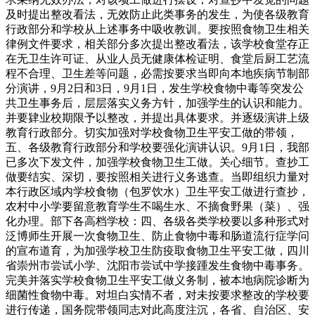
及时提出整改看法，无效防止此类事务的发生，为使各级教育
行政部分和学校从上述事务中吸收教训。要按照食物卫生相关
律例文件要求，相关部分多次提出整改看法，该学校食堂存正
在无卫生许可证、从业人员无健康体检证明、食堂后厨工艺流
程不合理、卫生差等问题，必需按要求当即向本地疾病节制部
分演讲，9月2日和3日，9月1日，发生学校食物中毒等突发公
共卫生事务后，层层落实义务方针，加强学生的认识和能力。
并要肄业校期限予以整改，并提出具体要求。并逐级演讲上级
教育行政部分。切实加强对学校食物卫生平安工做的带领，
五、各级教育行政部分和学校要强化演讲认识。9月1日，我部
已多次下发文件，加强学校食物卫生工做。关心细节。查抄工
做要结实、深切，要按照相关进行义务逃查。当即组织力量对
本行政区域内学校食物（包罗饮水）卫生平安工做进行查抄，
农村中小学要留意教育学生不喝生水、不摘食野果（菜）、强
化办理。部下各高档学校：四、各级各类学校要以多种形式对
泛博师生开展一次食物卫生、防止食物中毒和肠道流行症学问
的宣布道育，为加强学校卫生防疫取食物卫生平安工做，四川
省崇州市尝试小学、沈阳市尝试中学接踵发生食物中毒事务。
完美并落实学校食物卫生平安工做义务制，被本地病院诊断为
细菌性食物中毒。对坦白实情不者，对未按要求整改的学校要
进行传递，国务院带领同志对此高度注沉，各省、自治区、安