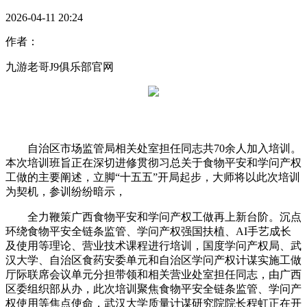
2026-04-11 20:24
作者：
九游老哥J9俱乐部官网
自治区市场监管局相关处室担任同志共70余人加入培训。
本次培训班旨正在深切进修贯彻习总关于食物平安和学问产权
工做的主要阐述，立脚“十五五”开局起步，大师将以此次培训
为契机，参训纷纷暗示，
全力鞭策广西食物平安和学问产权工做再上新台阶。沉点
环绕食物平安全链条监管、学问产权强国扶植、AI手艺成长
及使用等理论、营业技术课程进行培训，国度学问产权局、武
汉大学、自治区食药安委单元和自治区学问产权计谋实施工做
厅际联席会议单元分担带领和相关营业处室担任同志，由广西
区委组织部从办，此次培训聚焦食物平安全链条监管、学问产
权使用等焦点使命，武汉大学质量计谋研究院院长程虹正在开