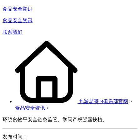
食品安全常识
食品安全资讯
联系我们
九游老哥J9俱乐部官网
>
食品安全资讯
>
环绕食物平安全链条监管、学问产权强国扶植、
发布时间：