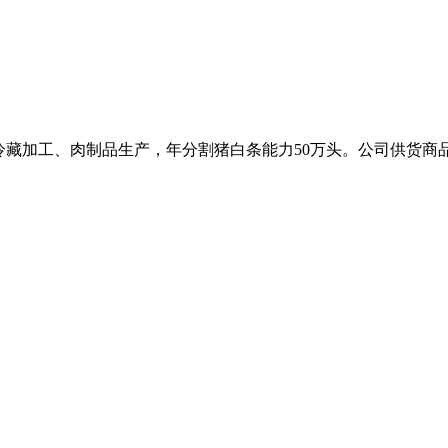
冷藏加工、肉制品生产，年分割猪白条能力50万头。公司供货商