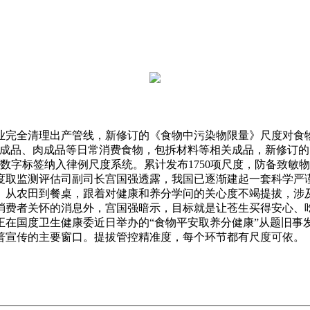
全清理出产管线，新修订的《食物中污染物限量》尺度对食物原
乳成品、肉成品等日常消费食物，包拆材料等相关成品，新修订
将数字标签纳入律例尺度系统。累计发布1750项尺度，防备致
度取监测评估司副司长宫国强透露，我国已逐渐建起一套科学严谨
、从农田到餐桌，跟着对健康和养分学问的关心度不竭提拔，涉
消费者关怀的消息外，宫国强暗示，目标就是让苍生买得安心、
正在国度卫生健康委近日举办的“食物平安取养分健康”从题旧事
普宣传的主要窗口。提拔管控精准度，每个环节都有尺度可依。