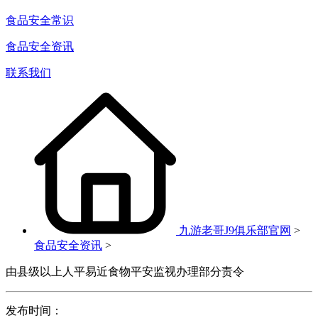
食品安全常识
食品安全资讯
联系我们
九游老哥J9俱乐部官网
>
食品安全资讯
>
由县级以上人平易近食物平安监视办理部分责令
发布时间：