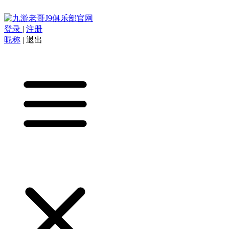
登录
|
注册
昵称
|
退出