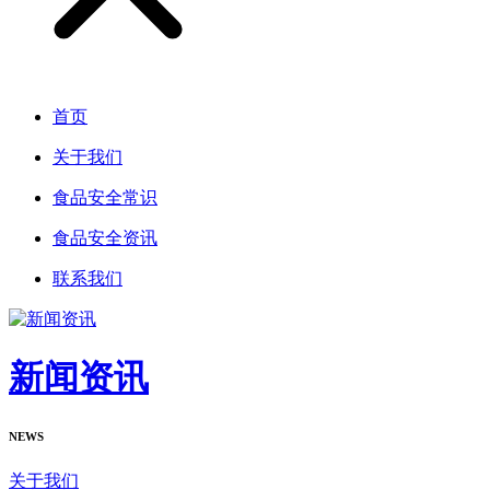
首页
关于我们
食品安全常识
食品安全资讯
联系我们
新闻资讯
NEWS
关于我们