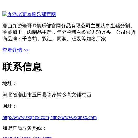
唐山九游老哥J9俱乐部官网食品有限公司主要从事生猪分割、
冷藏加工、肉制品生产，年分割猪白条能力50万头。公司供货
商品牌：千喜鹤、双汇、雨润、旺发等知名厂家
查看详情 >>
联系信息
地址：
河北省唐山市玉田县陈家铺乡高文铺村西
网址：
http://www.sxqnzx.com
http://www.sxqnzx.com
加盟售后服务热线：