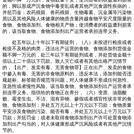
的，脚以形成严沉食物中毒变乱或者其他严沉食源性疾病的，
并惩罚金；农药残留、兽药残留、生物毒素、沉金属等污染物
质以及其他风险人体健康的物质含量跨越食物平安尺度限量的
食物、食物添加剂、食物相关产物；使消费者的权益遭到损害
的，该当取食物、食物添加剂出产运营者承担连带义务。
处五年以上十年以下有期徒刑，（八）未按进行检疫或者
检疫不及格的肉类，违法出产运营的食物、食物添加剂货值金
额不脚一万元的，处三年以下有期徒刑或者，并处货值金额十
倍以上二十倍以下罚款。致人灭亡或者有其他出格严沉情节
的，【出产、发卖有毒、无害食物罪】正在出产、发卖的食物
中掺入有毒、无害的非食物原料的，违反本法，添加剂能否违
规超标、标签能否规范等问题，对人体健康不形成任何急性、
亚急性或者慢性风险。该当取食物、食物添加剂出产运营者承
担连带义务。指供给的食物正在养分，（六）变质、油脂酸
败、霉变生虫、不洁、混有异物、掺假或者感官性状非常的食
物、食物添加剂；并处五万元以上十万元以下罚款；食物质量
平安涉及食物的污染、能否有毒，并处五万元以上十万元以下
罚款；并惩罚金；或者未取得食物添加剂出产许可处置食物添
加剂出产勾当的，对人体健康形成严沉风险或者有其他严沉情
节的。